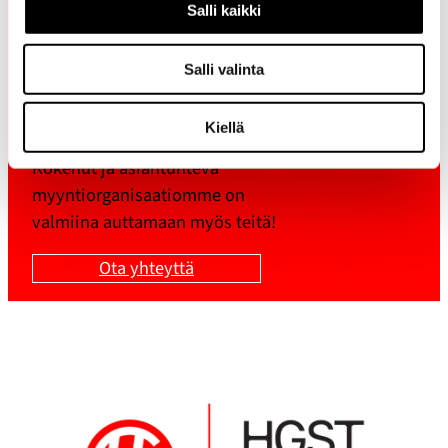
Salli kaikki
Olemme vuosien varrella
Salli valinta
toteuttaneet erilaiset
teollisuuskoneikot lukuisiin
Kiellä
suuren mittakaavan kohteisiin.
Kokenut ja asiantunteva
myyntiorganisaatiomme on
valmiina auttamaan myös teitä!
Ota yhteyttä