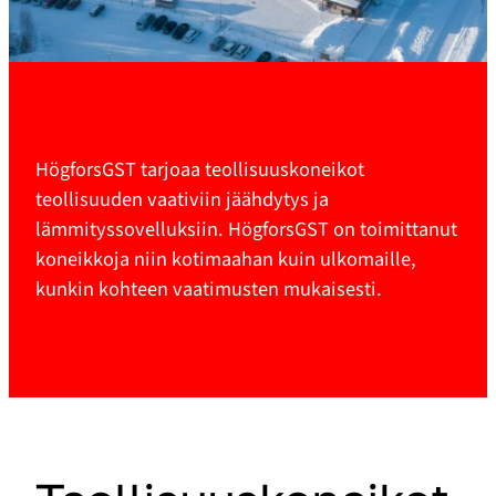
HögforsGST tarjoaa teollisuuskoneikot
teollisuuden vaativiin jäähdytys ja
lämmityssovelluksiin. HögforsGST on toimittanut
koneikkoja niin kotimaahan kuin ulkomaille,
kunkin kohteen vaatimusten mukaisesti.