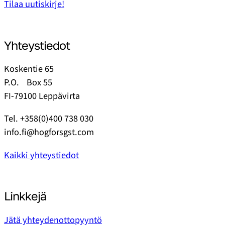
Tilaa uutiskirje!
Yhteystiedot
Koskentie 65
P.O. Box 55
FI-79100 Leppävirta
Tel. +358(0)400 738 030
info.fi@hogforsgst.com
Kaikki yhteystiedot
Linkkejä
Jätä yhteydenottopyyntö