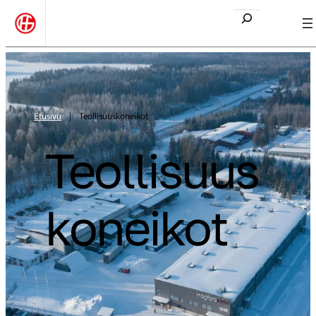
Etsi
Etusivu
|
Teollisuuskoneikot
Teollisuus
koneikot