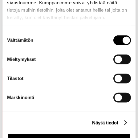
sivustoamme. Kumppanimme voivat yhdistää näitä
tietoja muihin tietoihin, joita olet antanut heille tai joita on
Lue lisää
kerätty, kun olet käyttänyt heidän palvelujaan.
HybridHEAT:istä
Suostumuksen
Välttämätön
valinta
Mieltymykset
Tilastot
Näin pääset
Markkinointi
alkuun
Näytä tiedot