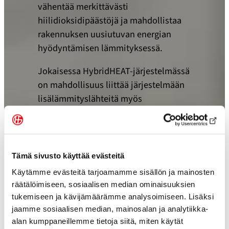
vähentää merkittävästi
hiilidioksidipäästöjä ja mahdollistaa
rakennuksen uusiutuvan energian
hyödyntämisen lämmityksessä.
Jokaisessa HybridHEAT-järjestelmässä
on mahdollisuus liittää järjestelmään
lisälämmityslähteitä myös
myöhemmin. Tämä vähentää
energiankulutusta lämmityskauden
aikana.
Tämä sivusto käyttää evästeitä
HögforsGST on lämmitysjärjestelmien
Käytämme evästeitä tarjoamamme sisällön ja mainosten
asiantuntija. Meillä projektit etenevät
räätälöimiseen, sosiaalisen median ominaisuuksien
sujuvasti suunnittelusta toteutukseen
tukemiseen ja kävijämäärämme analysoimiseen. Lisäksi
ja saat luotettavan lämmitysratkaisun
jaamme sosiaalisen median, mainosalan ja analytiikka-
sekä kattavan teknisen tuen.
alan kumppaneillemme tietoja siitä, miten käytät