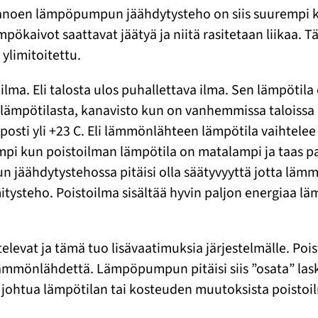
in sanoen lämpöpumpun jäähdytysteho on siis suuremp
pökaivot saattavat jäätyä ja niitä rasitetaan liikaa
 ylimitoitettu.
a. Eli talosta ulos puhallettava ilma. Sen lämpötila 
olämpötilasta, kanavisto kun on vanhemmissa taloissa 
helposti yli +23 C. Eli lämmönlähteen lämpötila vaihte
mpi kun poistoilman lämpötila on matalampi ja taas 
n jäähdytystehossa pitäisi olla säätyvyyttä jotta lä
tysteho. Poistoilma sisältää hyvin paljon energiaa l
elevat ja tämä tuo lisävaatimuksia järjestelmälle. Poi
mmönlähdettä. Lämpöpumpun pitäisi siis ”osata” las
i johtua lämpötilan tai kosteuden muutoksista poistoi