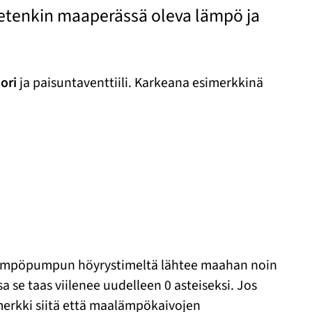
etenkin maaperässä oleva lämpö ja
ori
ja paisuntaventtiili. Karkeana esimerkkinä
lämpöpumpun höyrystimeltä lähtee maahan noin
 se taas viilenee uudelleen 0 asteiseksi. Jos
merkki siitä että maalämpökaivojen