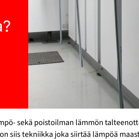
a?
ö- sekä poistoilman lämmön talteenottojä
siis tekniikka joka siirtää lämpöä maasta