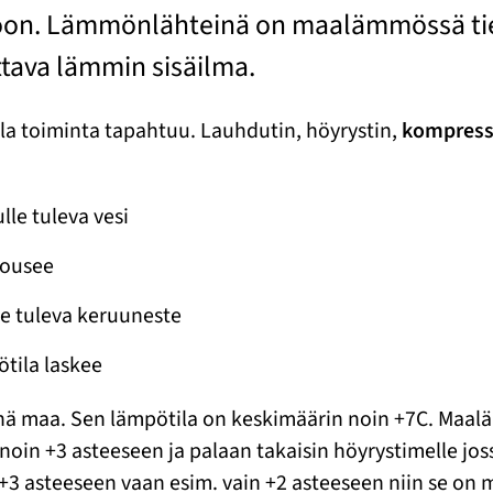
aloon. Lämmönlähteinä on maalämmössä ti
tava lämmin sisäilma.
a toiminta tapahtuu. Lauhdutin, höyrystin,
kompress
e tuleva vesi
nousee
e tuleva keruuneste
ötila laskee
nä maa. Sen lämpötila on keskimäärin noin +7C. Maa
in +3 asteeseen ja palaan takaisin höyrystimelle jossa
 asteeseen vaan esim. vain +2 asteeseen niin se on 