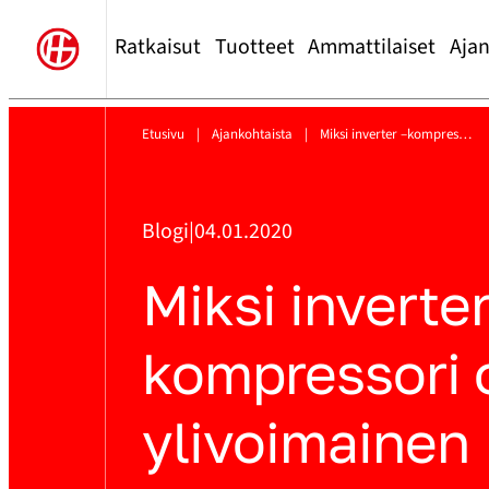
Ratkaisut
Tuotteet
Ammattilaiset
Ajan
Etusivu
|
Ajankohtaista
|
Miksi inverter –kompres…
Blogi
|
04.01.2020
Miksi inverter
kompressori 
ylivoimainen