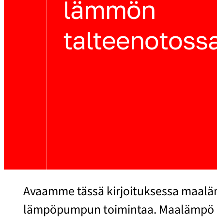
lämmön
talteenotoss
Avaamme tässä kirjoituksessa maalämp
lämpöpumpun toimintaa. Maalämpö on 