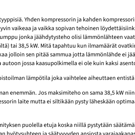
yppisiä. Yhden kompressorin ja kahden kompressorin m
hyvin vaikeaa ja vaikka sopivan tehoinen löydettäisiink
umppu jonka jäähdytysteho olisi lämmönlähteen vaatim
ltä) tai 38,5 kW. Mitä tapahtuu kun ilmamäärät ovatki
aa jolloin sen pitää sammua jotta lämmönlähde ei jääd
a autoon jossa kaasupolkimella ei ole kuin kaksi asento
 poistoilman lämpötila joka vaihtelee aiheuttaen enti
eman enemmän. Jos maksimiteho on sama 38,5 kW niin si
sorin laite mutta ei siltikään pysty läheskään optima
ityksen puolella etuja koska niillä pystytään säätäm
 hyötysuhteen ja säätyvyyden ansiosta varajaakapasi