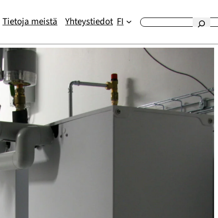
Tietoja meistä
Yhteystiedot
FI
Etsi