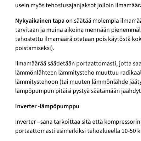
usein myös tehostusajanjaksot jolloin ilmamäär
Nykyaikainen tapa
on säätää molempia ilmamäär
tarvitaan ja muina aikoina mennään pienemmä
tehostettu ilmamäärä otetaan pois käytöstä kok
poistamiseksi).
Ilmamäärää säädetään portaattomasti, jotta saa
lämmönlähteen lämmitysteho muuttuu radikaalis
lämmitystehoon (tai muuten lämmönlähde jäätyy
lämpöpumpun pitäisi pystyä säätämään jäähdytys
Inverter -lämpöpumppu
Inverter –sana tarkoittaa sitä että kompressori
portaattomasti esimerkiksi tehoalueella 10-50 k