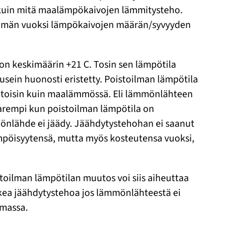
i kuin mitä maalämpökaivojen lämmitysteho.
. Tämän vuoksi lämpökaivojen määrän/syvyyden
on keskimäärin +21 C. Tosin sen lämpötila
usein huonosti eristetty. Poistoilman lämpötila
lee toisin kuin maalämmössä. Eli lämmönlähteen
parempi kun poistoilman lämpötila on
mmönlähde ei jäädy. Jäähdytystehohan ei saanut
ämpöisyytensä, mutta myös kosteutensa vuoksi,
stoilman lämpötilan muutos voi siis aiheuttaa
kea jäähdytystehoa jos lämmönlähteestä ei
lmassa.