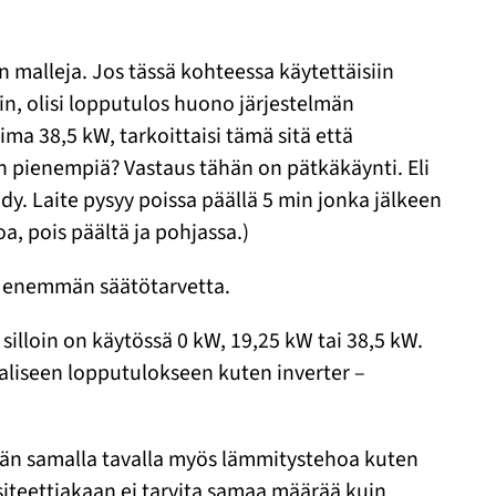
alleja. Jos tässä kohteessa käytettäisiin
in, olisi lopputulos huono järjestelmän
a 38,5 kW, tarkoittaisi tämä sitä että
n pienempiä? Vastaus tähän on pätkäkäynti. Eli
y. Laite pysyy poissa päällä 5 min jonka jälkeen
a, pois päältä ja pohjassa.)
stä enemmän säätötarvetta.
lloin on käytössä 0 kW, 19,25 kW tai 38,5 kW.
aliseen lopputulokseen kuten inverter –
ään samalla tavalla myös lämmitystehoa kuten
teettiakaan ei tarvita samaa määrää kuin