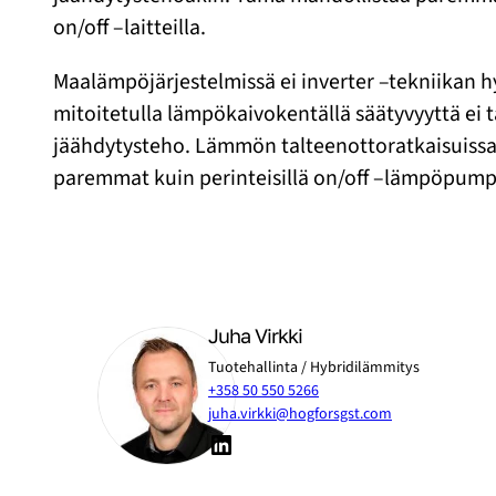
on/off –laitteilla.
Maalämpöjärjestelmissä ei inverter –tekniikan 
mitoitetulla lämpökaivokentällä säätyvyyttä ei
jäähdytysteho. Lämmön talteenottoratkaisuissa i
paremmat kuin perinteisillä on/off –lämpöpumpu
Juha Virkki
Tuotehallinta / Hybridilämmitys
+358 50 550 5266
juha.virkki@hogforsgst.com
LinkedIn
Digikuvanro