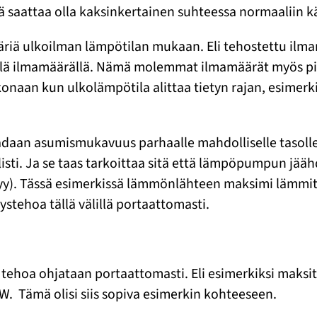
ä saattaa olla kaksinkertainen suhteessa normaaliin 
iä ulkoilman lämpötilan mukaan. Eli tehostettu ilma
llä ilmamäärällä. Nämä molemmat ilmamäärät myös pi
onaan kun ulkolämpötila alittaa tietyn rajan, esimerk
daan asumismukavuus parhaalle mahdolliselle tasolle. 
ti. Ja se taas tarkoittaa sitä että lämpöpumpun jä
). Tässä esimerkissä lämmönlähteen maksimi lämmitys
tehoa tällä välillä portaattomasti.
n tehoa ohjataan portaattomasti. Eli esimerkiksi maks
W. Tämä olisi siis sopiva esimerkin kohteeseen.