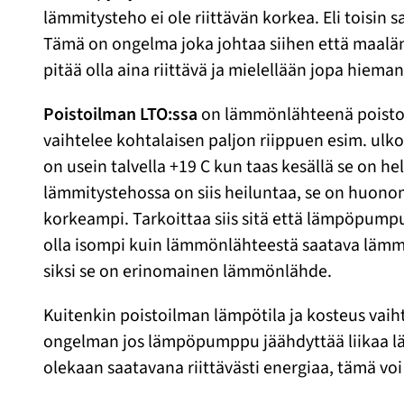
lämmitysteho ei ole riittävän korkea. Eli tois
Tämä on ongelma joka johtaa siihen että maaläm
pitää olla aina riittävä ja mielellään jopa hieman
Poistoilman LTO:ssa
on lämmönlähteenä poistoilm
vaihtelee kohtalaisen paljon riippuen esim. ulk
on usein talvella +19 C kun taas kesällä se on 
lämmitystehossa on siis heiluntaa, se on huono
korkeampi. Tarkoittaa siis sitä että lämpöpumpu
olla isompi kuin lämmönlähteestä saatava lämmi
siksi se on erinomainen lämmönlähde.
Kuitenkin poistoilman lämpötila ja kosteus vaiht
ongelman jos lämpöpumppu jäähdyttää liikaa lä
olekaan saatavana riittävästi energiaa, tämä vo