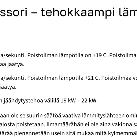
ssori – tehokkaampi lä
aa/sekunti. Poistoilman lämpötila on +19 C. Poistoilma
aa jäätyä.
aa/sekunti. Poistoilman lämpötila +21 C. Poistoilmaa v
jäätyä.
 jäähdytystehoa välillä 19 kW – 22 kW.
kaan ole se suurin säätöä vaativa lämmityslähteen om
 talosta poistetaan. Ilmamäärähän ei ole aina vakion
äärää pienennetään usein sitä mukaa mitä kylmemmäks