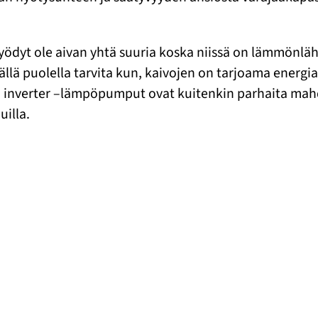
hyödyt ole aivan yhtä suuria koska niissä on lämmönlä
 tällä puolella tarvita kun, kaivojen on tarjoama en
nverter –lämpöpumput ovat kuitenkin parhaita mahdoll
illa.