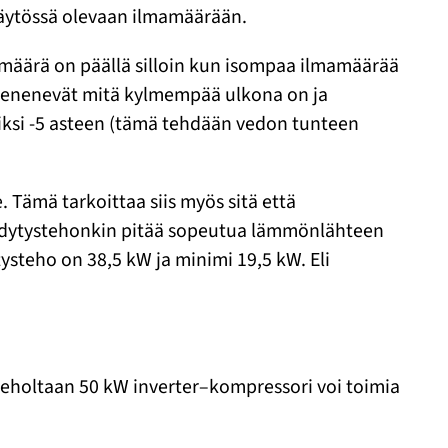
käytössä olevaan ilmamäärään.
määrä on päällä silloin kun isompaa ilmamäärää
enenevät mitä kylmempää ulkona on ja
iksi -5 asteen (tämä tehdään vedon tunteen
Tämä tarkoittaa siis myös sitä että
ähdytystehonkin pitää sopeutua lämmönlähteen
teho on 38,5 kW ja minimi 19,5 kW. Eli
iteholtaan 50 kW inverter–kompressori voi toimia