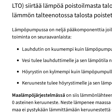
LTO) siirtää lämpöä poistoilmasta t
lämmön talteenotossa talosta poistet
Lämpöpumpussa on neljä pääkomponenttia joill
toiminta on seuraavanlaista:
Lauhdutin on kuumempi kuin lämpöpumpull
Vesi tulee lauhduttimelle ja sen lämpötila 
Höyrystin on kylmempi kuin lämpöpumpull
Keruuneste tulee höyrystimelle ja sen lämp
Maalämpöjärjestelmässä
on siis lämmönlähtee
0 asteinen keruuneste. Neste lämpenee maassa no
maa ei pystykään lämmittämään keruunestettä +3