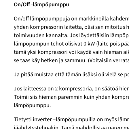
On/Off -lämpöpumppu
On/off lämpöpumppuja on markkinoilla kahdenty
yhden kompressorin laitetta, olisi sen mitoitus 
toimivuuden kannalta. Jos löydettäisiin lämpöp
lämpöpumpun tehot olisivat 0 kW (laite pois pää
tämä yksi kompressori voi käydä vain hieman aik
se taas käy hetken ja sammuu. (Voitaisiin verrat
Ja pitää muistaa että tämän lisäksi oli vielä se
Jos laitteessa on 2 kompressoria, on säätöä hi
Toimii siis hieman paremmin kuin yhden kompres
lämpöpumppu.
Tietysti inverter –lämpöpumpuilla on myös lämm
jäähdytystehoakin. Tämä mahdollistaa paremman