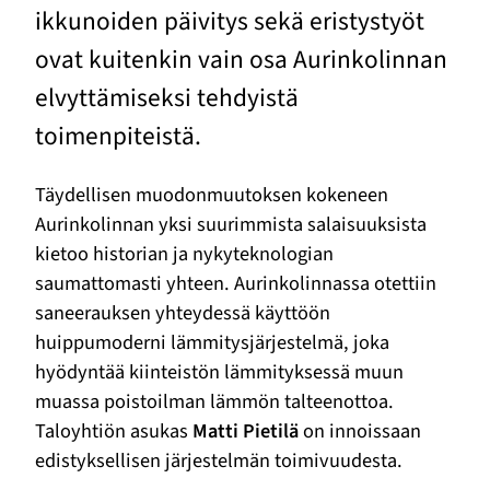
ikkunoiden päivitys sekä eristystyöt
ovat kuitenkin vain osa Aurinkolinnan
elvyttämiseksi tehdyistä
toimenpiteistä.
Täydellisen muodonmuutoksen kokeneen
Aurinkolinnan yksi suurimmista salaisuuksista
kietoo historian ja nykyteknologian
saumattomasti yhteen. Aurinkolinnassa otettiin
saneerauksen yhteydessä käyttöön
huippumoderni lämmitysjärjestelmä, joka
hyödyntää kiinteistön lämmityksessä muun
muassa poistoilman lämmön talteenottoa.
Taloyhtiön asukas
Matti Pietilä
on innoissaan
edistyksellisen järjestelmän toimivuudesta.