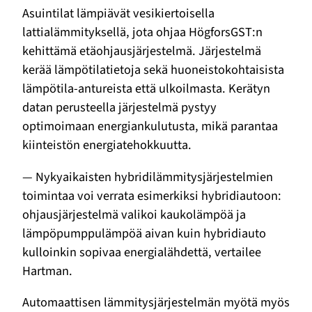
Asuintilat lämpiävät vesikiertoisella
lattialämmityksellä, jota ohjaa HögforsGST:n
kehittämä etäohjausjärjestelmä. Järjestelmä
kerää lämpötilatietoja sekä huoneistokohtaisista
lämpötila-antureista että ulkoilmasta. Kerätyn
datan perusteella järjestelmä pystyy
optimoimaan energiankulutusta, mikä parantaa
kiinteistön energiatehokkuutta.
— Nykyaikaisten hybridilämmitysjärjestelmien
toimintaa voi verrata esimerkiksi hybridiautoon:
ohjausjärjestelmä valikoi kaukolämpöä ja
lämpöpumppulämpöä aivan kuin hybridiauto
kulloinkin sopivaa energialähdettä, vertailee
Hartman.
Automaattisen lämmitysjärjestelmän myötä myös