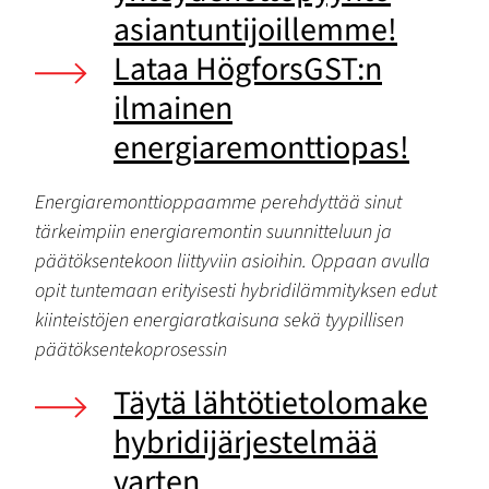
asiantuntijoillemme!
Lataa HögforsGST:n
ilmainen
energiaremonttiopas!
Energiaremonttioppaamme perehdyttää sinut
tärkeimpiin energiaremontin suunnitteluun ja
päätöksentekoon liittyviin asioihin. Oppaan avulla
opit tuntemaan erityisesti hybridilämmityksen edut
kiinteistöjen energiaratkaisuna sekä tyypillisen
päätöksentekoprosessin
Täytä lähtötietolomake
hybridijärjestelmää
varten