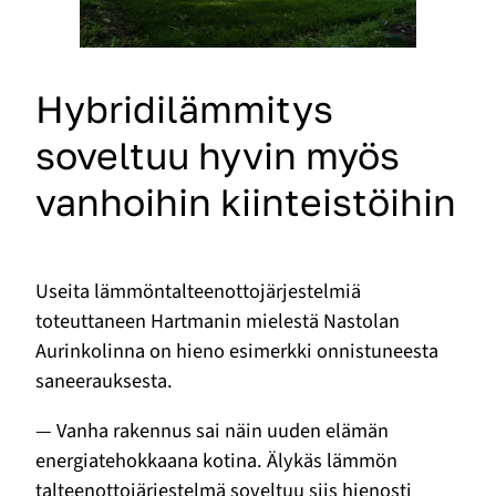
Hybridilämmitys
soveltuu hyvin myös
vanhoihin kiinteistöihin
Useita lämmöntalteenottojärjestelmiä
toteuttaneen Hartmanin mielestä Nastolan
Aurinkolinna on hieno esimerkki onnistuneesta
saneerauksesta.
— Vanha rakennus sai näin uuden elämän
energiatehokkaana kotina. Älykäs lämmön
talteenottojärjestelmä soveltuu siis hienosti