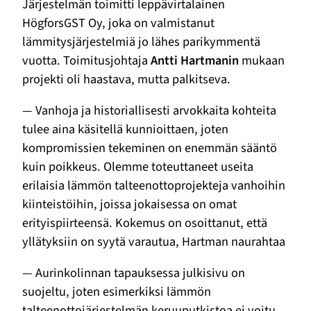
Järjestelmän toimitti leppävirtalainen
HögforsGST Oy, joka on valmistanut
lämmitysjärjestelmiä jo lähes parikymmentä
vuotta. Toimitusjohtaja
Antti Hartmanin
mukaan
projekti oli haastava, mutta palkitseva.
— Vanhoja ja historiallisesti arvokkaita kohteita
tulee aina käsitellä kunnioittaen, joten
kompromissien tekeminen on enemmän sääntö
kuin poikkeus. Olemme toteuttaneet useita
erilaisia lämmön talteenottoprojekteja vanhoihin
kiinteistöihin, joissa jokaisessa on omat
erityispiirteensä. Kokemus on osoittanut, että
yllätyksiin on syytä varautua, Hartman naurahtaa
— Aurinkolinnan tapauksessa julkisivu on
suojeltu, joten esimerkiksi lämmön
talteenottojärjestelmän keruuputkistoa ei voitu