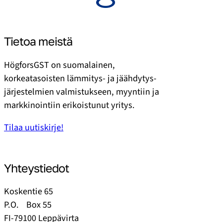
Tietoa meistä
HögforsGST on suomalainen,
korkeatasoisten lämmitys- ja jäähdytys­
järjestelmien valmistukseen, myyntiin ja
markkinointiin erikoistunut yritys.
Tilaa uutiskirje!
Yhteystiedot
Koskentie 65
P.O. Box 55
FI-79100 Leppävirta