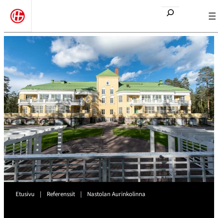
Etsi
Etusivu
|
Referenssit
|
Nastolan Aurinkolinna