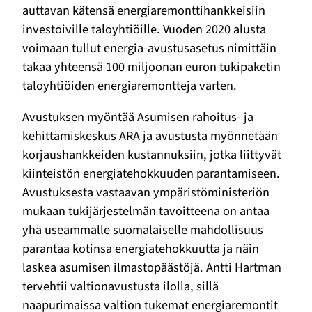
auttavan kätensä energiaremonttihankkeisiin
investoiville taloyhtiöille. Vuoden 2020 alusta
voimaan tullut energia-avustusasetus nimittäin
takaa yhteensä 100 miljoonan euron tukipaketin
taloyhtiöiden energiaremontteja varten.
Avustuksen myöntää Asumisen rahoitus- ja
kehittämiskeskus ARA ja avustusta myönnetään
korjaushankkeiden kustannuksiin, jotka liittyvät
kiinteistön energiatehokkuuden parantamiseen.
Avustuksesta vastaavan ympäristöministeriön
mukaan tukijärjestelmän tavoitteena on antaa
yhä useammalle suomalaiselle mahdollisuus
parantaa kotinsa energiatehokkuutta ja näin
laskea asumisen ilmastopäästöjä. Antti Hartman
tervehtii valtionavustusta ilolla, sillä
naapurimaissa valtion tukemat energiaremontit