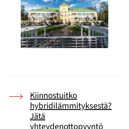
Kiinnostuitko
hybridilämmityksestä?
Jätä
yhteydenottopyyntö