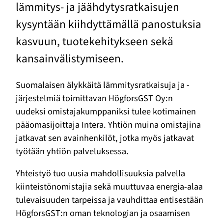
lämmitys- ja jäähdytysratkaisujen
kysyntään kiihdyttämällä panostuksia
kasvuun, tuotekehitykseen sekä
kansainvälistymiseen.
Suomalaisen älykkäitä lämmitysratkaisuja ja -
järjestelmiä toimittavan HögforsGST Oy:n
uudeksi omistajakumppaniksi tulee kotimainen
pääomasijoittaja Intera. Yhtiön muina omistajina
jatkavat sen avainhenkilöt, jotka myös jatkavat
työtään yhtiön palveluksessa.
Yhteistyö tuo uusia mahdollisuuksia palvella
kiinteistönomistajia sekä muuttuvaa energia-alaa
tulevaisuuden tarpeissa ja vauhdittaa entisestään
HögforsGST:n oman teknologian ja osaamisen