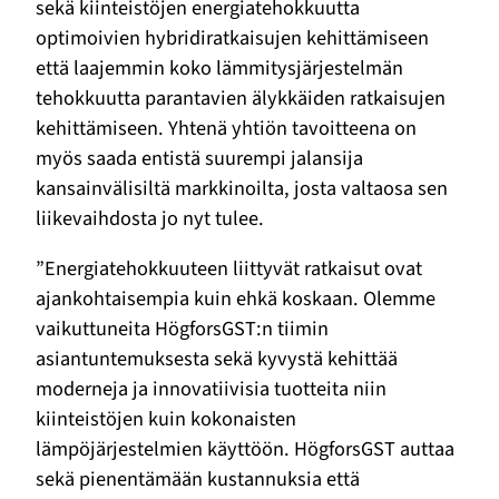
sekä kiinteistöjen energiatehokkuutta
optimoivien hybridiratkaisujen kehittämiseen
että laajemmin koko lämmitysjärjestelmän
tehokkuutta parantavien älykkäiden ratkaisujen
kehittämiseen. Yhtenä yhtiön tavoitteena on
myös saada entistä suurempi jalansija
kansainvälisiltä markkinoilta, josta valtaosa sen
liikevaihdosta jo nyt tulee.
”Energiatehokkuuteen liittyvät ratkaisut ovat
ajankohtaisempia kuin ehkä koskaan. Olemme
vaikuttuneita HögforsGST:n tiimin
asiantuntemuksesta sekä kyvystä kehittää
moderneja ja innovatiivisia tuotteita niin
kiinteistöjen kuin kokonaisten
lämpöjärjestelmien käyttöön. HögforsGST auttaa
sekä pienentämään kustannuksia että