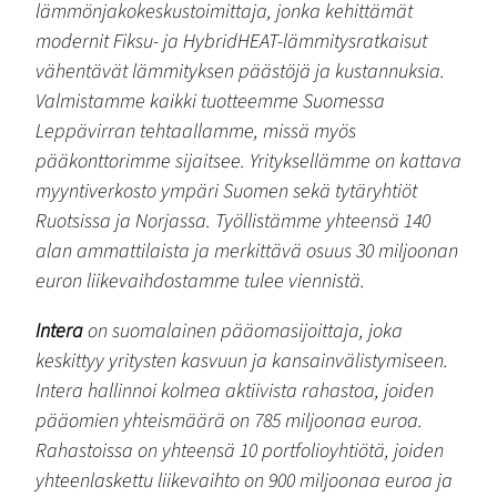
lämmönjakokeskustoimittaja, jonka kehittämät
modernit Fiksu- ja HybridHEAT-lämmitysratkaisut
vähentävät lämmityksen päästöjä ja kustannuksia.
Valmistamme kaikki tuotteemme Suomessa
Leppävirran tehtaallamme, missä myös
pääkonttorimme sijaitsee. Yrityksellämme on kattava
myyntiverkosto ympäri Suomen sekä tytäryhtiöt
Ruotsissa ja Norjassa. Työllistämme yhteensä 140
alan ammattilaista ja merkittävä osuus 30 miljoonan
euron liikevaihdostamme tulee viennistä.
Intera
on suomalainen pääomasijoittaja, joka
keskittyy yritysten kasvuun ja kansainvälistymiseen.
Intera hallinnoi kolmea aktiivista rahastoa, joiden
pääomien yhteismäärä on 785 miljoonaa euroa.
Rahastoissa on yhteensä 10 portfolioyhtiötä, joiden
yhteenlaskettu liikevaihto on 900 miljoonaa euroa ja