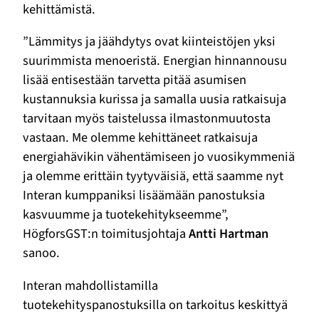
kehittämistä.
”Lämmitys ja jäähdytys ovat kiinteistöjen yksi
suurimmista menoeristä. Energian hinnannousu
lisää entisestään tarvetta pitää asumisen
kustannuksia kurissa ja samalla uusia ratkaisuja
tarvitaan myös taistelussa ilmastonmuutosta
vastaan. Me olemme kehittäneet ratkaisuja
energiahävikin vähentämiseen jo vuosikymmeniä
ja olemme erittäin tyytyväisiä, että saamme nyt
Interan kumppaniksi lisäämään panostuksia
kasvuumme ja tuotekehitykseemme”,
HögforsGST:n toimitusjohtaja
Antti
Hartman
sanoo.
Interan mahdollistamilla
tuotekehityspanostuksilla on tarkoitus keskittyä