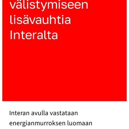
välistymiseen
lisävauhtia
Interalta
Interan avulla vastataan
energianmurroksen luomaan