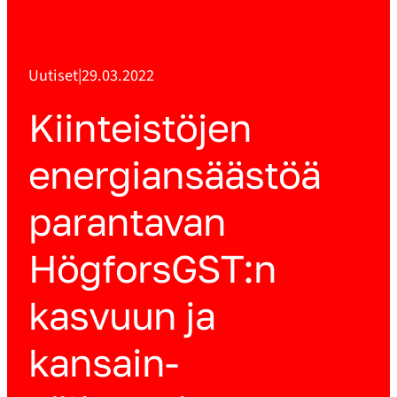
Uutiset
|
29.03.2022
Kiinteistöjen
energian­säästöä
parantavan
HögforsGST:n
kasvuun ja
kansain­