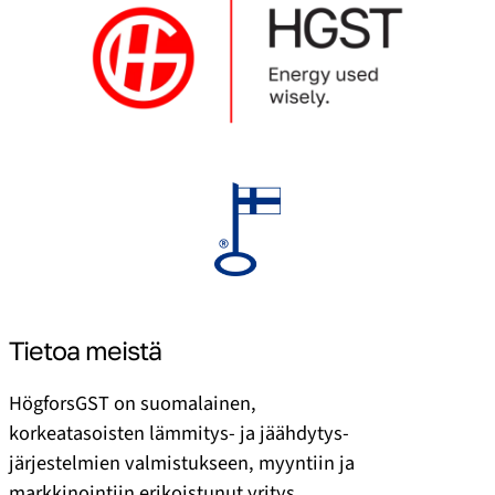
Tietoa meistä
HögforsGST on suomalainen,
korkeatasoisten lämmitys- ja jäähdytys­
järjestelmien valmistukseen, myyntiin ja
markkinointiin erikoistunut yritys.