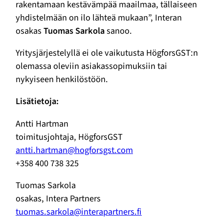
rakentamaan kestävämpää maailmaa, tällaiseen
yhdistelmään on ilo lähteä mukaan”, Interan
osakas
Tuomas
Sarkola
sanoo.
Yritysjärjestelyllä ei ole vaikutusta HögforsGST:n
olemassa oleviin asiakassopimuksiin tai
nykyiseen henkilöstöön.
Lisätietoja:
Antti Hartman
toimitusjohtaja, HögforsGST
antti.hartman@hogforsgst.com
+358 400 738 325
Tuomas Sarkola
osakas, Intera Partners
tuomas.sarkola@interapartners.fi