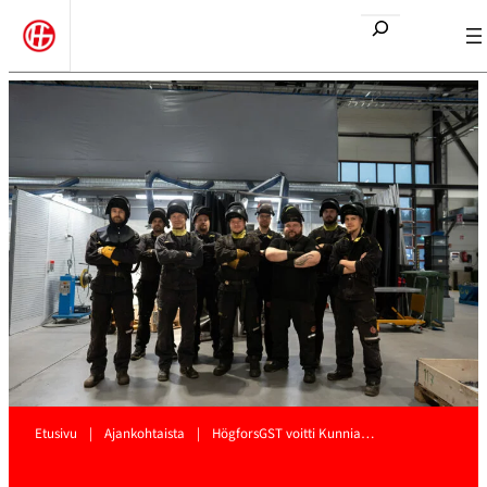
Etsi
Etusivu
|
Ajankohtaista
|
HögforsGST voitti Kunnia…