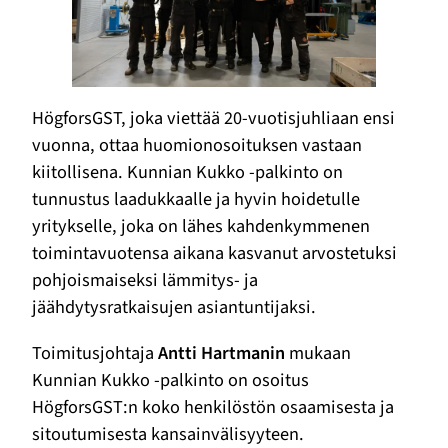
HögforsGST, joka viettää 20-vuotisjuhliaan ensi
vuonna, ottaa huomionosoituksen vastaan
kiitollisena. Kunnian Kukko -palkinto on
tunnustus laadukkaalle ja hyvin hoidetulle
yritykselle, joka on lähes kahdenkymmenen
toimintavuotensa aikana kasvanut arvostetuksi
pohjoismaiseksi lämmitys- ja
jäähdytysratkaisujen asiantuntijaksi.
Toimitusjohtaja
Antti Hartmanin
mukaan
Kunnian Kukko -palkinto on osoitus
HögforsGST:n koko henkilöstön osaamisesta ja
sitoutumisesta kansainvälisyyteen.