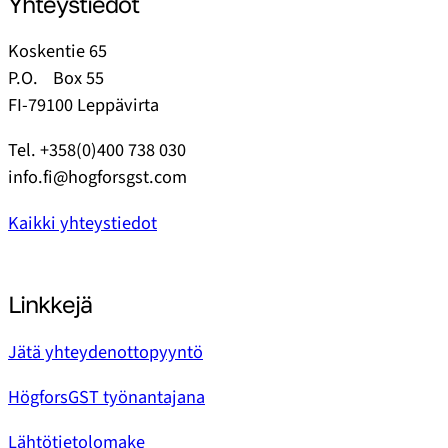
Yhteystiedot
Koskentie 65
P.O. Box 55
FI-79100 Leppävirta
Tel. +358(0)400 738 030
info.fi@hogforsgst.com
Kaikki yhteystiedot
Linkkejä
Jätä yhteydenottopyyntö
HögforsGST työnantajana
Lähtötietolomake