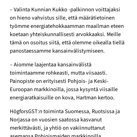
– Valinta Kunnian Kukko -palkinnon voittajaksi
on hieno vahvistus sille, että määrätietoinen
työmme energiatehokkaamman maailman eteen
koetaan yhteiskunnallisesti arvokkaaksi. Meille
tämä on osoitus siitä, että olemme oikealla tiellä
panostaessamme kansainvälistymiseen.
– Aiomme laajentaa kansainvälistä
toimintaamme rohkeasti, mutta viisaasti.
Painopiste on erityisesti Pohjois- ja Keski-
Euroopan markkinoilla, jossa kysyntä viisaille
energiaratkaisuille on kova, Hartman kertoo.
HögforsGST:n toiminta Suomessa, Ruotsissa ja
Norjassa on vuosien saatossa kasvanut
merkittävästi, ja yhtiö on vakiinnuttanut
asemansa Pohjoismaiden markkinoilla