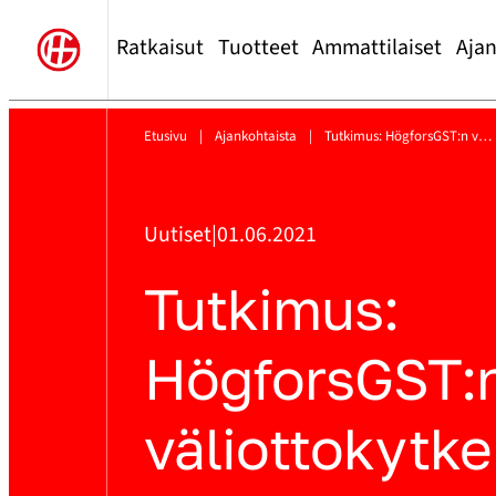
Ratkaisut
Tuotteet
Ammattilaiset
Ajan
Etusivu
|
Ajankohtaista
|
Tutkimus: HögforsGST:n v…
Uutiset
|
01.06.2021
Tutkimus:
HögforsGST:
väliottokytke