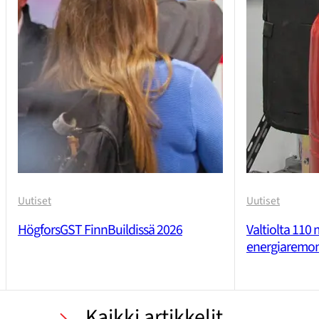
Uutiset
Uutiset
HögforsGST Finn­Buildissä 2026
Valtiolta 110 
energia­remon
Kaikki artikkelit