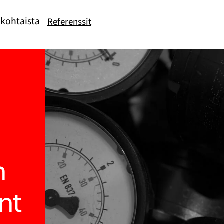
kohtaista
Referenssit
n
nt