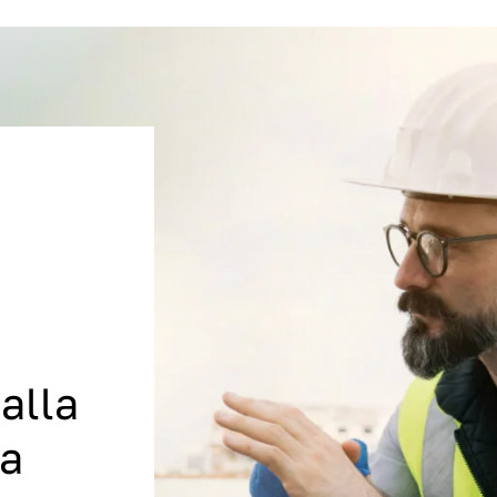
alla
a