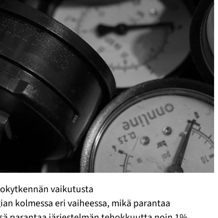
tokytkennän vaikutusta
n kolmessa eri vaiheessa, mikä parantaa
ä parantaa järjestelmän tehokkuutta noin 1%,