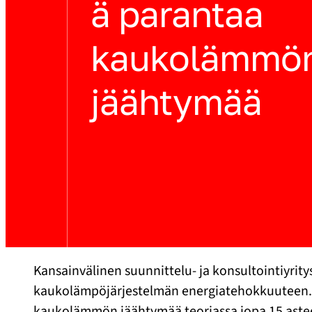
ä parantaa
kaukolämmö
jäähtymää
Kansainvälinen suunnittelu- ja konsultointiyrity
kaukolämpöjärjestelmän energiatehokkuuteen. 
kaukolämmön jäähtymää teoriassa jopa 15 aste