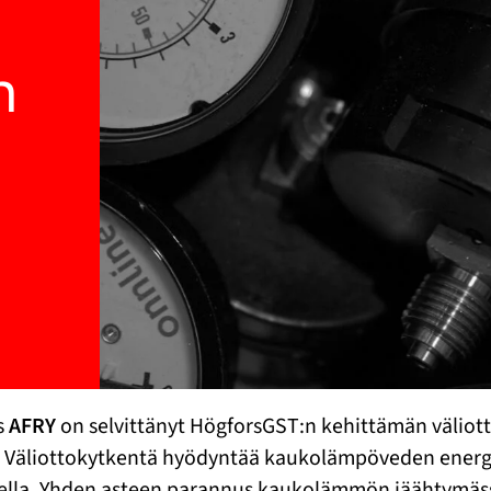
n
s
AFRY
on selvittänyt HögforsGST:n kehittämän väliot
Väliottokytkentä hyödyntää kaukolämpöveden energia
ella. Yhden asteen parannus kaukolämmön jäähtymäss