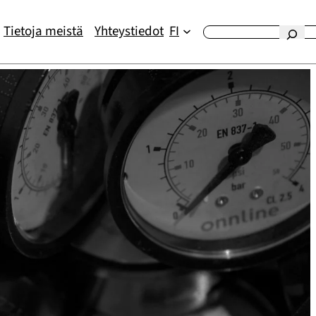
Tietoja meistä
Yhteystiedot
FI
Etsi