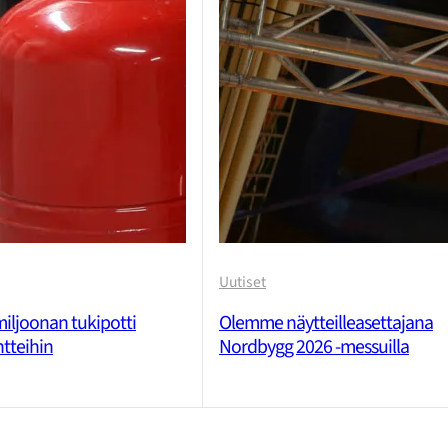
Uutiset
miljoonan tukipotti
Olemme näytteilleasettajana
tteihin
Nordbygg 2026 -messuilla