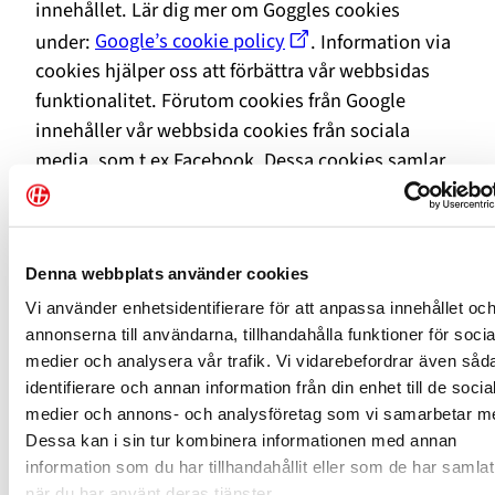
innehållet. Lär dig mer om Goggles cookies
under:
Google’s cookie policy
. Information via
cookies hjälper oss att förbättra vår webbsidas
funktionalitet. Förutom cookies från Google
innehåller vår webbsida cookies från sociala
media, som t ex Facebook. Dessa cookies samlar
in information om t ex användarens intressen. På
så sätt blir det möjligt för oss att rikta vår
kommunikation till mottagare som är
Denna webbplats använder cookies
intresserade av vårt innehåll. Du hittar mer
information om Facebooks cookie-policy
Vi använder enhetsidentifierare för att anpassa innehållet oc
annonserna till användarna, tillhandahålla funktioner för socia
på:
information about Facebook´s cookies
.
medier och analysera vår trafik. Vi vidarebefordrar även såd
Förhindra användning av cookies på
identifierare och annan information från din enhet till de socia
medier och annons- och analysföretag som vi samarbetar m
webbläsaren
Dessa kan i sin tur kombinera informationen med annan
För att blockera cookies, behöver du ändra
information som du har tillhandahållit eller som de har samlat
när du har använt deras tjänster.