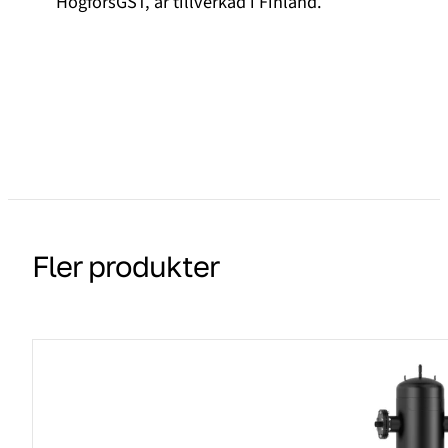
HögforsGST, är tillverkad i Finland.
Fler produkter