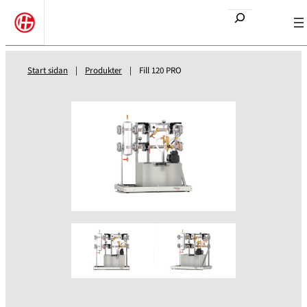
Etsi
Start sidan
|
Produkter
|
Fill 120 PRO