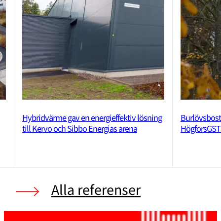
Hybridvärme gav en energieffektiv lösning
Burlövsbost
till Kervo och Sibbo Energias arena
HögforsGST
Alla referenser