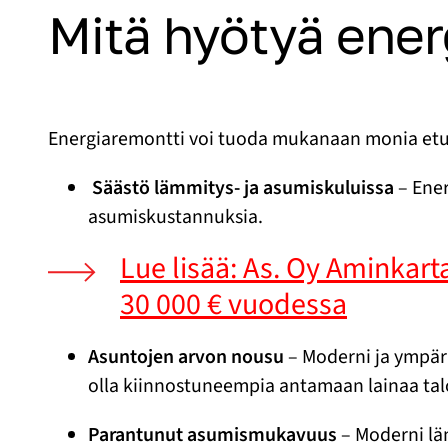
Mitä hyötyä ene
Energiaremontti voi tuoda mukanaan monia etuj
Säästö lämmitys- ja asumiskuluissa
– Ener
asumiskustannuksia.
Lue lisää: As. Oy Aminkar
30 000 € vuodessa
Asuntojen arvon nousu
– Moderni ja ympäri
olla kiinnostuneempia antamaan lainaa taloy
Parantunut asumismukavuus
– Moderni lä