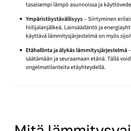
tasaisempi lämpö asunnoissa ja käyttöved
Ympäristöystävällisyys
– Siirtyminen erila
hiilijalanjälkeä. Lainsäädäntö ja energiayh
käyttävä lämmitysjärjestelmä on myös sijoi
Etähallinta ja älykäs lämmitysjärjestelmä
–
säätämään ja seuraamaan etänä. Tällä void
ongelmatilanteita etäyhteydellä.
Mitä lämmitysva