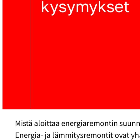
kysymykset
Mistä aloittaa energiaremontin suunn
Energia- ja lämmitysremontit ovat y