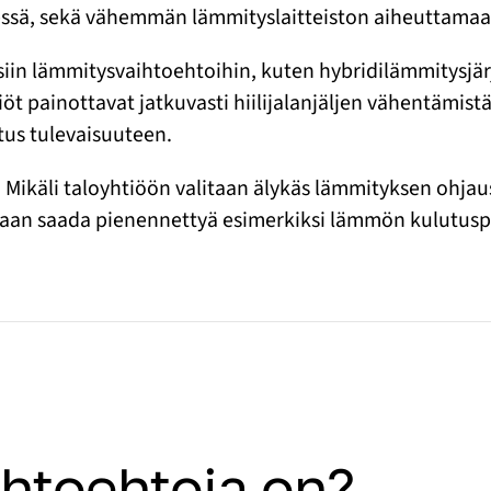
essä, sekä vähemmän lämmityslaitteiston aiheuttama
isiin lämmitysvaihtoehtoihin, kuten hybridilämmitysjä
tiöt painottavat jatkuvasti hiilijalanjäljen vähentämi
tus tulevaisuuteen.
 Mikäli taloyhtiöön valitaan älykäs lämmityksen ohjau
aan saada pienennettyä esimerkiksi lämmön kulutuspii
ihtoehtoja on?