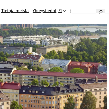
Tietoja meistä
Yhteystiedot
FI
Etsi