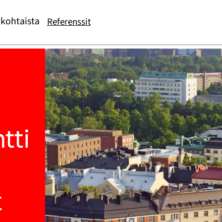
kohtaista
Referenssit
tti
t