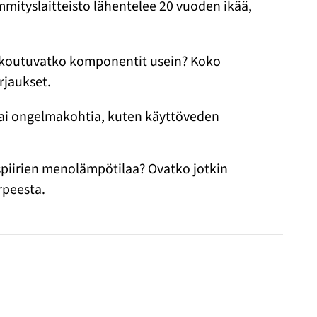
mmityslaitteisto lähentelee 20 vuoden ikää,
rikkoutuvatko komponentit usein? Koko
orjaukset.
tai ongelmakohtia, kuten käyttöveden
spiirien menolämpötilaa? Ovatko jotkin
rpeesta.