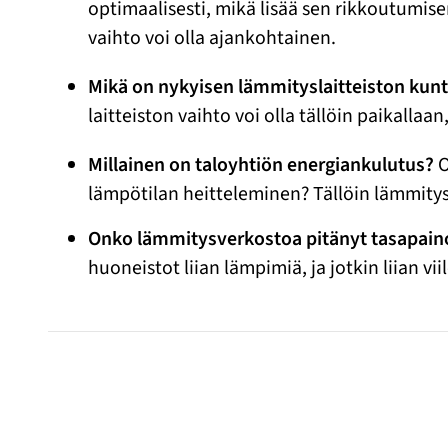
optimaalisesti, mikä lisää sen rikkoutumise
vaihto voi olla ajankohtainen.
Mikä on nykyisen lämmityslaitteiston kun
laitteiston vaihto voi olla tällöin paikalla
Millainen on taloyhtiön energiankulutus?
O
lämpötilan heitteleminen? Tällöin lämmitys
Onko lämmitysverkostoa pitänyt tasapaino
huoneistot liian lämpimiä, ja jotkin liian v