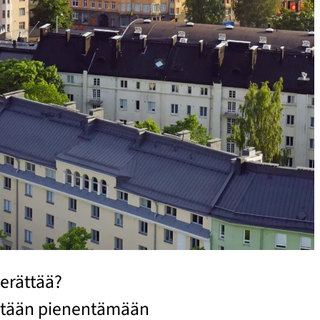
erättää?
ritään pienentämään