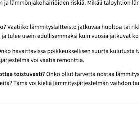
n ja lämmönjakohäiriöiden riskiä. Mikäli taloyhtiön lä
to?
Vaatiiko lämmityslaitteisto jatkuvaa huoltoa tai 
an, ja tulee usein edullisemmaksi kuin vuosia jatkuvat k
nko havaittavissa poikkeuksellisen suurta kulutusta 
järjestelmä voi vaatia remonttia.
ttaa toistuvasti?
Onko ollut tarvetta nostaa lämmity
iileitä? Tämä voi kieliä lämmitysjärjestelmän vaihdon ta