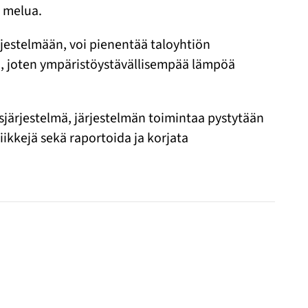
a melua.
rjestelmään, voi pienentää taloyhtiön
stä, joten ympäristöystävällisempää lämpöä
sjärjestelmä, järjestelmän toimintaa pystytään
kkejä sekä raportoida ja korjata