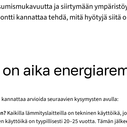
mismukavuutta ja siirtymään ympäristöyst
ontti kannattaa tehdä, mitä hyötyjä siitä o
ä on aika energiare
 kannattaa arvioida seuraavien kysymysten avulla:
on?
Kaikilla lämmityslaitteilla on tekninen käyttöikä, jo
n käyttöikä on tyypillisesti 20–25 vuotta. Tämän jäl