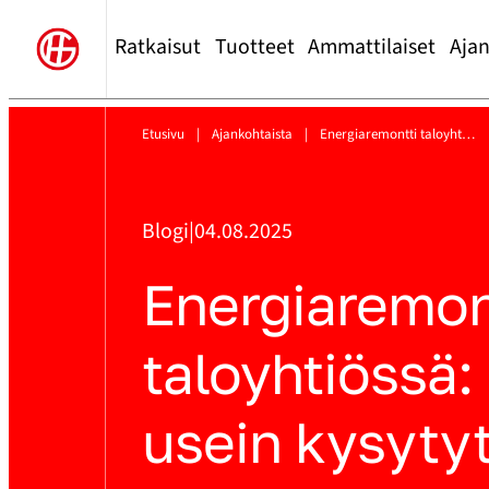
Ratkaisut
Tuotteet
Ammattilaiset
Ajan
Etusivu
|
Ajankohtaista
|
Energia­remontti taloyht…
Blogi
|
04.08.2025
Energia­remon
taloyhtiössä:
usein kysyty