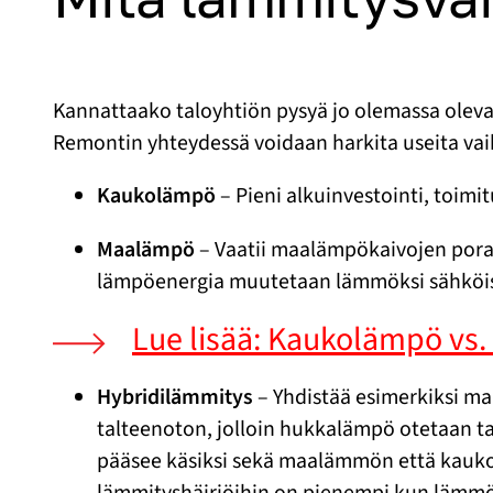
Kannattaako taloyhtiön pysyä jo olemassa oleva
Remontin yhteydessä voidaan harkita useita va
Kaukolämpö
– Pieni alkuinvestointi, toim
Maalämpö
– Vaatii maalämpökaivojen pora
lämpöenergia muutetaan lämmöksi sähköise
Lue lisää: Kaukolämpö vs
Hybridilämmitys
– Yhdistää esimerkiksi m
talteenoton, jolloin hukkalämpö otetaan ta
pääsee käsiksi sekä maalämmön että kauko
lämmityshäiriöihin on pienempi kun lämmö