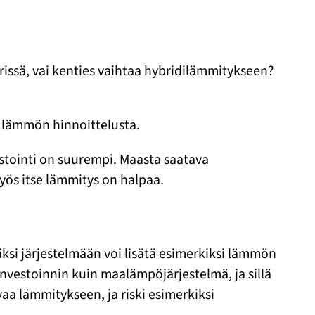
issä, vai kenties vaihtaa hybridilämmitykseen?
a lämmön hinnoittelusta.
tointi on suurempi. Maasta saatava
ös itse lämmitys on halpaa.
i järjestelmään voi lisätä esimerkiksi lämmön
nvestoinnin kuin maalämpöjärjestelmä, ja sillä
 lämmitykseen, ja riski esimerkiksi