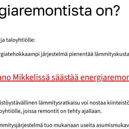
rgiaremontista on?
a taloyhtiölle:
giatehokkaampi järjestelmä pienentää lämmityskustann
tano Mikkelissä säästää energiaremo
stöystävällinen lämmitysratkaisu voi nostaa kiinteist
htiölle, joissa remontit on tehty ajallaan.
mmitysjärjestelmä tuo mukanaan useita asumismukavu