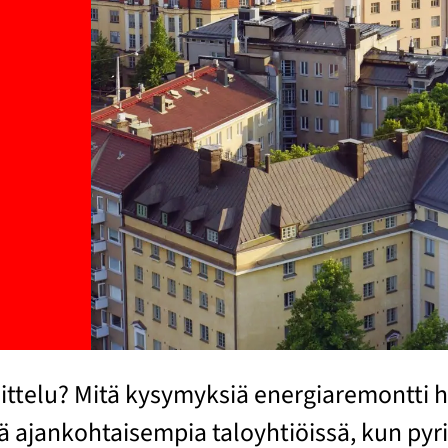
ittelu? Mitä kysymyksiä energiaremontti h
hä ajankohtaisempia taloyhtiöissä, kun py