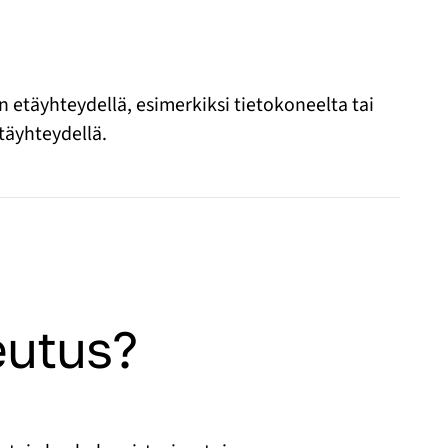
 etäyhteydellä, esimerkiksi tietokoneelta tai
etäyhteydellä.
teutus?