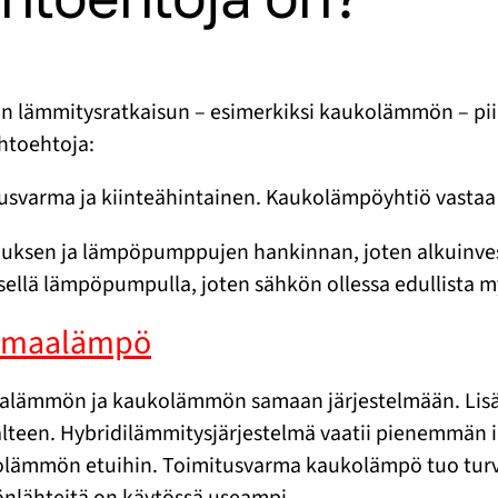
n lämmitysratkaisun – esimerkiksi kaukolämmön – piir
ihtoehtoja:
itusvarma ja kiinteähintainen. Kaukolämpöyhtiö vasta
uksen ja lämpöpumppujen hankinnan, joten alkuinves
llä lämpöpumpulla, joten sähkön ollessa edullista my
. maalämpö
aalämmön ja kaukolämmön samaan järjestelmään. Lisäks
lteen. Hybridilämmitysjärjestelmä vaatii pienemmän i
lämmön etuihin. Toimitusvarma kaukolämpö tuo turvaa
nlähteitä on käytössä useampi.