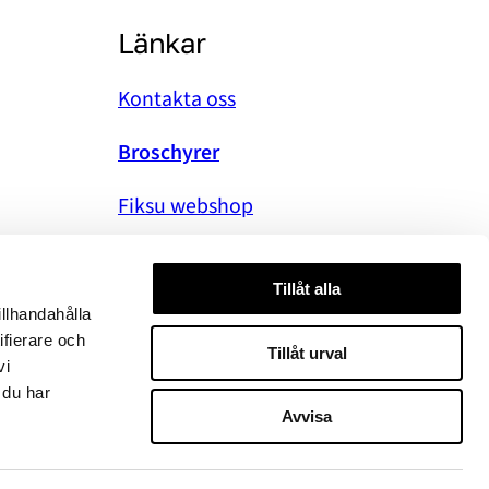
Länkar
Kontakta oss
Broschyrer
Fiksu webshop
Grunddata
sbrev här!
Tillåt alla
illhandahålla
ifierare och
Tillåt urval
vi
 du har
Avvisa
Facebo
Linke
Yo
5 HögforsGST