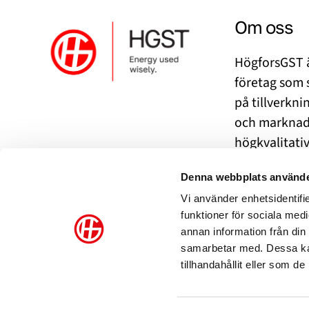
Om oss
HögforsGST ä
företag som s
på tillverkni
och marknad
högkvalitati
kylsystem.
Denna webbplats använde
Vi använder enhetsidentifie
funktioner för sociala medi
annan information från din
samarbetar med. Dessa kan
tillhandahållit eller som d
Integritetspolicy
Information om
Visselblåsning