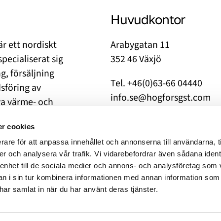
Huvudkontor
r ett nordiskt
Arabygatan 11
pecialiserat sig
352 46 Växjö
ng, försäljning
Tel. +46(0)63-66 04440
sföring av
info.se@hogforsgst.com
va värme- och
Prenumerera på vårt nyhet
r cookies
rare för att anpassa innehållet och annonserna till användarna, t
er och analysera vår trafik. Vi vidarebefordrar även sådana ident
 enhet till de sociala medier och annons- och analysföretag som 
 i sin tur kombinera informationen med annan information som
e har samlat in när du har använt deras tjänster.
 cookies
Copyright 202