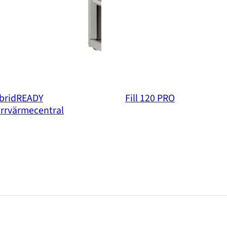
bridREADY
Fill 120 PRO
ärrvärmecentral