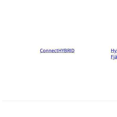
ConnectHYBRID
Hy
Fj