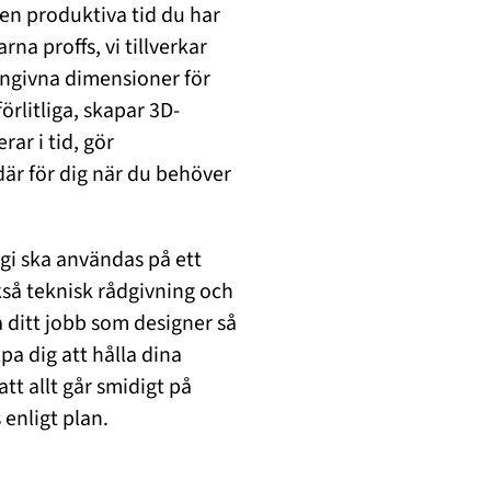
n produktiva tid du har
rna proffs, vi tillverkar
angivna dimensioner för
örlitliga, skapar 3D-
ar i tid, gör
där för dig när du behöver
rgi ska användas på ett
ckså teknisk rådgivning och
a ditt jobb som designer så
pa dig att hålla dina
tt allt går smidigt på
 enligt plan.