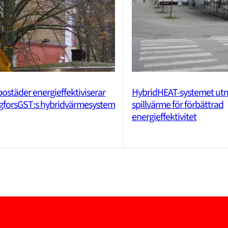
ostäder energieffektiviserar
HybridHEAT-systemet utn
forsGST:s hybridvärmesystem
spillvärme för förbättrad
energieffektivitet