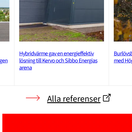
Hybridvärme gav en energieffektiv
Burlövsb
ngen
lösning till Kervo och Sibbo Energias
med Hög
arena
Alla referenser