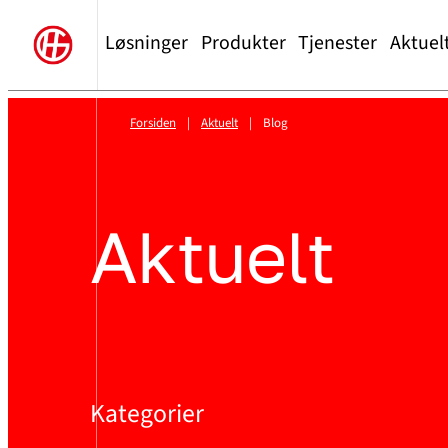
Løsninger
Produkter
Tjenester
Aktuel
Forsiden
|
Aktuelt
|
Blog
Aktuelt
Kategorier