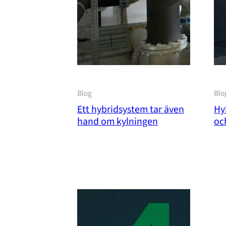
Blog
Blo
Ett hybridsystem tar även
Hy
hand om kylningen
oc