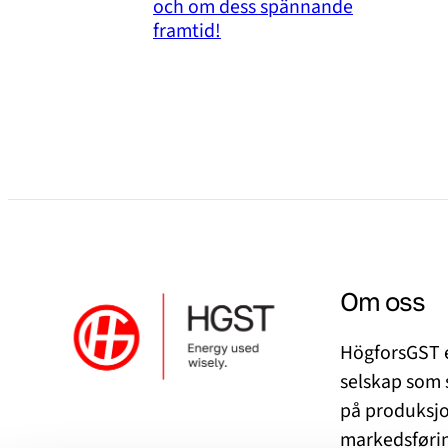
och om dess spännande
framtid!
Om oss
HögforsGST e
selskap som 
på produksjo
markedsførin