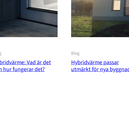
g
Blog
bridvärme: Vad är det
Hybridvärme passar
h hur fungerar det?
utmärkt för nya byggna