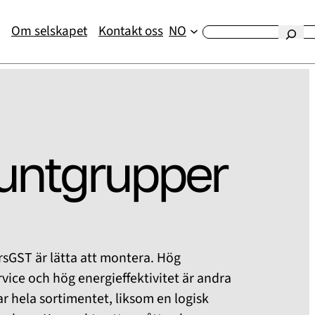
Om selskapet
Kontakt oss
NO
Etsi
untgrupper
sGST är lätta att montera. Hög
rvice och hög energieffektivitet är andra
 hela sortimentet, liksom en logisk