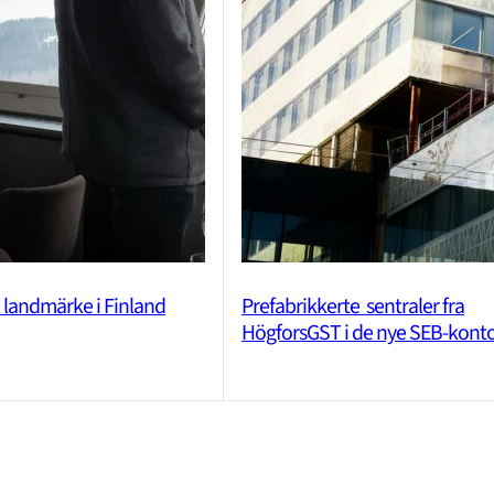
l landmärke i Finland
Prefabrikkerte ­­ sentraler fra
HögforsGST i de nye SEB-kont