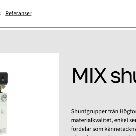
t
Referanser
MIX sh
Shuntgrupper från Högfor
materialkvalitet, enkel se
fördelar som kännetecknar