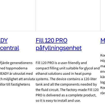
ADY
Fill 120 PRO
M
central
påfyllningsenhet
Ko
Hög
 fjärde generationens
Fill 120 PRO is a user-friendly and
mat
l med toppmoderna
compact filling unit suitable for glycol and
ene
READY är utrustat med
ethanol solutions used in heat pump
kä
h möjlighet att ansluta
systems. The device contains a 120-liter
log
lor till fastighetens
tank and all the components needed by
Ko
the fluid circuit. The factory-made Fill 120
rör
PRO is delivered as a complete product,
so it is easy to install and use.