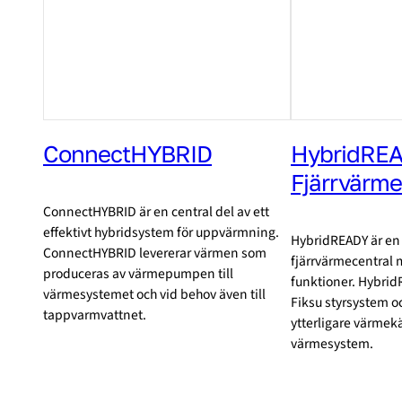
ConnectHYBRID
HybridRE
Fjärrvärme
ConnectHYBRID är en central del av ett
effektivt hybridsystem för uppvärmning.
HybridREADY är en
ConnectHYBRID levererar värmen som
fjärrvärmecentra
produceras av värmepumpen till
funktioner. Hybrid
värmesystemet och vid behov även till
Fiksu styrsystem oc
tappvarmvattnet.
ytterligare värmekäl
värmesystem.