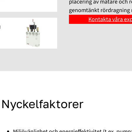
placering av mätare och 
genomtänkt rördragning me
Kontakta våra ex
Nyckelfaktorer
Miljövänlighet och energieffektivitet (t.ex. pumpa